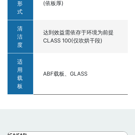
(依板厚)
形
式
清
达到效益需依存于环境为前提
洁
CLASS 100(仅吹烘干段)
度
适
用
ABF载板、GLASS
载
板