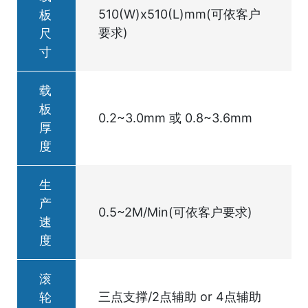
510(W)x510(L)mm(可依客户
板
要求)
尺
寸
载
板
0.2~3.0mm 或 0.8~3.6mm
厚
度
生
产
0.5~2M/Min(可依客户要求)
速
度
滚
三点支撑/2点辅助 or 4点辅助
轮