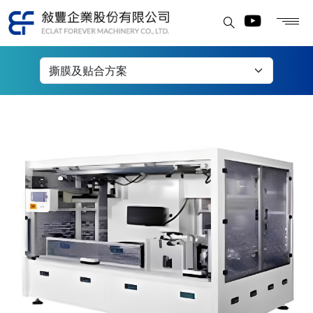
离型取下贴合及撕膜设备