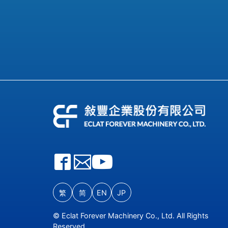
繁
简
EN
JP
© Eclat Forever Machinery Co., Ltd. All Rights
Reserved